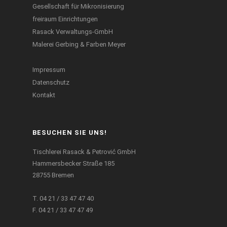
Gesellschaft für Mikronisierung
freiraum Einrichtungen
Rasack Verwaltungs-GmbH
Malerei Gerbing & Farben Meyer
Impressum
Datenschutz
Kontakt
BESUCHEN SIE UNS!
Tischlerei Rasack & Petrović GmbH
Hammersbecker Straße 185
28755 Bremen
T. 04 21 / 33 47 47 40
F. 04 21 / 33 47 47 49