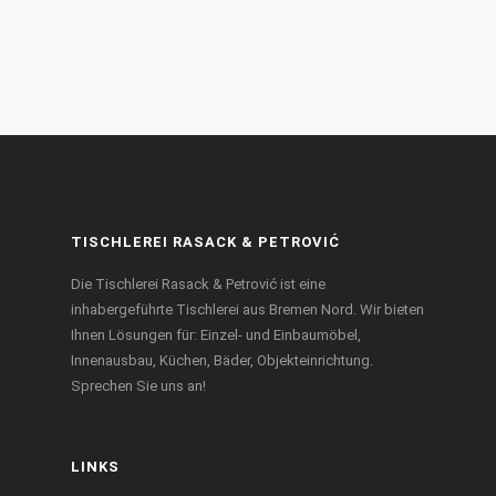
TISCHLEREI RASACK & PETROVIĆ
Die Tischlerei Rasack & Petrović ist eine
inhabergeführte Tischlerei aus Bremen Nord. Wir bieten
Ihnen Lösungen für: Einzel- und Einbaumöbel,
Innenausbau, Küchen, Bäder, Objekteinrichtung.
Sprechen Sie uns an!
LINKS